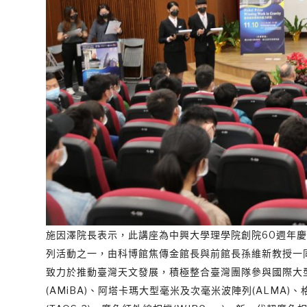
施因澤院長表示，此講座為中興大學理學院創院60週年慶系列學術
列活動之一，由科博館焦傳金館長與前館長孫維新教授一
致力於推動臺灣天文發展，積極整合臺灣團隊參與國際大
(AMiBA)、阿塔卡瑪大型毫米及次毫米波陣列(ALMA)