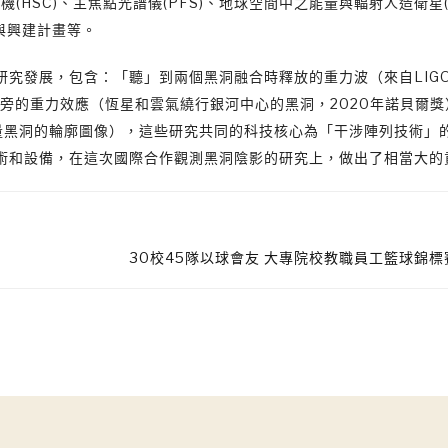
相機(HSC)、主焦點光譜儀(PFS)、地球空間中之能量與輻射人造衛星(
發與興建計畫等。
究發展，包含：「聽」到兩個黑洞融合時釋放的重力波（來自LIG
近旁的重力效應（恆星和雲氣繞行銀河中心的黑洞，2020年諾貝爾獎
質量黑洞的輪廓圖像），這些研究共同的科技核心為「干涉陣列技術」
術和設備，在這次國際合作觀測黑洞陰影的研究上，做出了相當大的
30校45隊以球會友 大專院校教職員工籃球錦