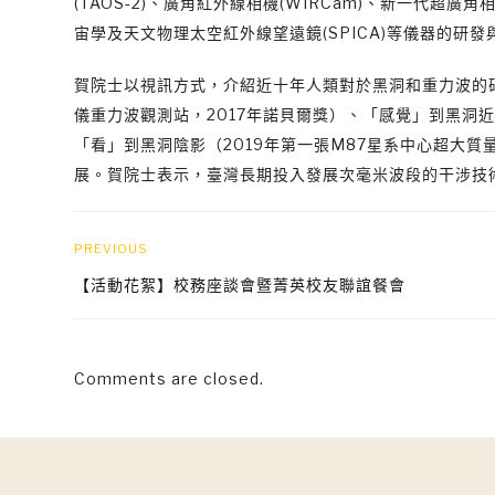
(TAOS‐2)、廣角紅外線相機(WIRCam)、新一代超廣角
宙學及天文物理太空紅外線望遠鏡(SPICA)等儀器的研
賀院士以視訊方式，介紹近十年人類對於黑洞和重力波的研
儀重力波觀測站，2017年諾貝爾獎）、「感覺」到黑洞
「看」到黑洞陰影（2019年第一張M87星系中心超大
展。賀院士表示，臺灣長期投入發展次毫米波段的干涉技
PREVIOUS
【活動花絮】校務座談會暨菁英校友聯誼餐會
Comments are closed.