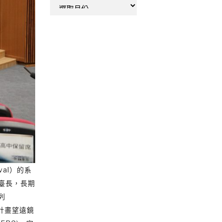
彙
整
val）的系
臺長，長期
列
查計畫望遠鏡