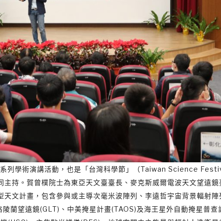
演講活動，也是「台灣科學節」（Taiwan Science Festi
同主持。賀曾樸院士為東亞天文臺臺長、麥克斯威爾電波天文望遠鏡
型天文計畫，包含參與或主導次毫米波陣列、李遠哲宇宙背景輻射陣
、格陵蘭望遠鏡(GLT)、中美掩星計畫(TAOS)及海王星外自動掩星普