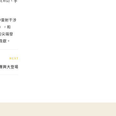
ERG)、宇
O雷射干涉
），和
的尖端發
貢獻。
NEXT
標賽興大登場