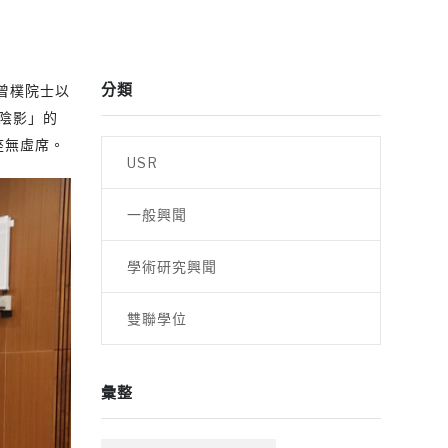
分類
賀曾樸院士以
洞陰影」的
座無虛席。
USR
一般興聞
學術研究興聞
雙聯學位
彙整