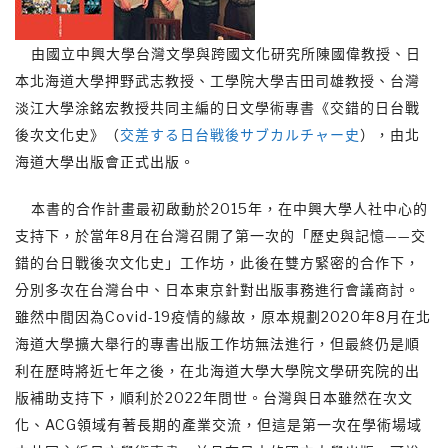
由國立中興大學台灣文學與跨國文化研究所陳國偉教授、日
本北海道大學押野武志教授、工學院大學吉田司雄教授、台灣
淡江大學涂銘宏教授共同主編的日文學術專書《交錯的日台戰
後次文化史》（
交差する日台戦後サブカルチャー史
），由北
海道大學出版會正式出版。
本書的合作計畫最初啟動於2015年，在中興大學人社中心的
支持下，於當年8月在台灣召開了第一次的「歷史與記憶——交
錯的台日戰後次文化史」工作坊，此後在雙方緊密的合作下，
分別多次在台灣台中、日本東京針對出版事務進行會議商討。
雖然中間因為Covid-19疫情的緣故，原本規劃2020年8月在北
海道大學擴大舉行的專書出版工作坊無法進行，但最終仍是順
利在歷時將近七年之後，在北海道大學大學院文學研究院的出
版補助支持下，順利於2022年問世。台灣與日本雖然在次文
化、ACG領域有著長期的產業交流，但這是第一次在學術場域