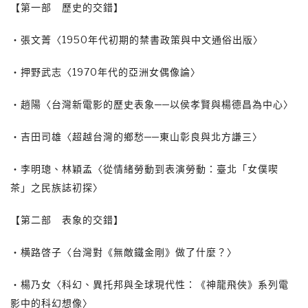
【第一部 歷史的交錯】
‧張文菁〈1950年代初期的禁書政策與中文通俗出版〉
‧押野武志〈1970年代的亞洲女偶像論〉
‧趙陽〈台灣新電影的歷史表象──以侯孝賢與楊德昌為中心〉
‧吉田司雄〈超越台灣的鄉愁──東山彰良與北方謙三〉
‧李明璁、林穎孟〈從情緒勞動到表演勞動：臺北「女僕喫
茶」之民族誌初探〉
【第二部 表象的交錯】
‧横路啓子〈台灣對《無敵鐵金剛》做了什麼？〉
‧楊乃女〈科幻、異托邦與全球現代性：《神龍飛俠》系列電
影中的科幻想像〉