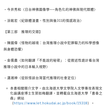
‧今井秀和〈日台神佛圖像學──角色化的神佛與現代媒體〉
‧涂銘宏〈紀錄體漫畫、性別與後311的情感政治〉
【第三部 推理的交錯】
‧陳國偉〈怪物的越境：台灣推理小說中犯罪驅力的科學想像
與身體恐懼〉
‧金儒農〈如何翻譯「不能說的秘密」：從敘述性詭計看台灣
推理小說中的日本輸入視野〉
‧瀟湘神〈從妖怪談台灣當代推理的社會定位〉
本書相關簡介文字，由北海道大學文學院人文學專攻表現文
化論講座博士生郭如梅翻譯，並轉載自北海道大學「書香之
森」網站
（
https://www.let.hokudai.ac.jp/book/19318
）。