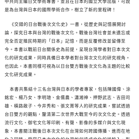
中共同主編日文學術專書，並且在日本的國立大學出版，可說
是為台灣與日本的國際學術合作，樹立了新的里程碑！
《交錯的日台戰後次文化史》一書，從歷史與記憶展開討
論，探究日本與台灣的戰後次文化。戰後台灣社會並未遺忘或
完全否定殖民時期的「日本」記憶，而是反覆修改並留傳至
今。本書以戰前日台關係史為前提，呈現台灣學者對日本次文
化的研究成果，同時具備日本學者對台灣次文化的研究視角。
也因此，本書同樣可視為以日台雙方戰後次文化為主題的比較
文化研究成果。
本書共集結十三名台灣與日本的學者專家，包括陳國偉、涂
銘宏、楊乃女、李明璁、金儒農、瀟湘神、押野武志、吉田司
雄、橫路啟子、今井秀和、張文菁等人的研究成果，嘗試透過
台日雙方的觀點，釐清第二次世界大戰至今的次文化史。透過
流行文化、御宅文化等印刷、有聲、影像的多媒介與文化現
象，本書關注戰後日本次文化在台灣如何跨國傳播、進而在地