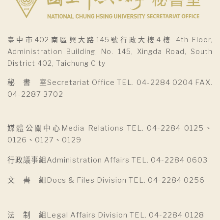
臺中市402南區興大路145號行政大樓4樓 4th Floor,
Administration Building, No. 145, Xingda Road, South
District 402, Taichung City
秘 書 室Secretariat Office TEL. 04-2284 0204 FAX.
04-2287 3702
媒體公關中心Media Relations TEL. 04-2284 0125、
0126、0127、0129
行政議事組Administration Affairs TEL. 04-2284 0603
文 書 組Docs & Files Division TEL. 04-2284 0256
法 制 組Legal Affairs Division TEL. 04-2284 0128