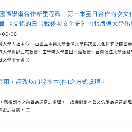
國際學術合作新里程碑！第一本臺日合作的次文
書 《交錯的日台戰後次文化史》由北海道大學出
-06-08
興大學人社中心 由國立中興大學台灣文學與跨國文化研究所陳國
道大學押野武志教授、工學院大學吉田司雄教授、台灣淡江大學涂銘
日文學術專書《
…
用，請改以加發抄本(件)之方式處理。
者，應視副本之內容為適當之處理。」故接到副本公文仍須為適當處
銷毀之疑慮。 二
…