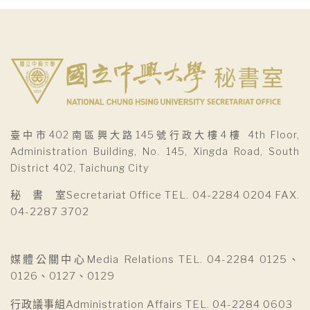
臺中市402南區興大路145號行政大樓4樓 4th Floor,
Administration Building, No. 145, Xingda Road, South
District 402, Taichung City
秘 書 室Secretariat Office TEL. 04-2284 0204 FAX.
04-2287 3702
媒體公關中心Media Relations TEL. 04-2284 0125、
0126、0127、0129
行政議事組Administration Affairs TEL. 04-2284 0603