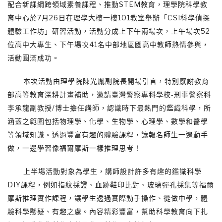
配合新課綱跨領域素養課程、推動STEM教育，理學院科學教
育中心於7月26日在理學大樓一樓101教室舉辦「CSI科學偵探
體驗工作坊」研習活動，活動分成上下午兩場次，上午場次52
位高中大專生、下午場次41名中部地區國高中教師熱情參與，
活動圓滿成功。
本次活動由理學院陳光胤副院長開場引言，特別感謝教育
部高等教育深耕計畫補助，邀請臺灣警察專科學校-刑事警察科
李承龍副教授/博士擔任講師，認識時下最熱門的鑑識科學，所
涵蓋之範圍包括物理學、化學、生物學、心理學、數學和醫學
等領域知識。透過豐富有趣的體驗課程，讓報名師生一邊動手
做，一邊學習像福爾摩斯一樣推理思考！
上半場活動對象為學生，講師設計許多有趣的鑑識科學
DIY課程，例如指紋採證、血跡鞋印比對、玻璃彈孔採集等福爾
摩斯推理實作課程，讓學生透過實際動手操作、從做中學，體
驗科學懸疑、有趣之處。內容精彩豐富，幫助科學教育向下扎