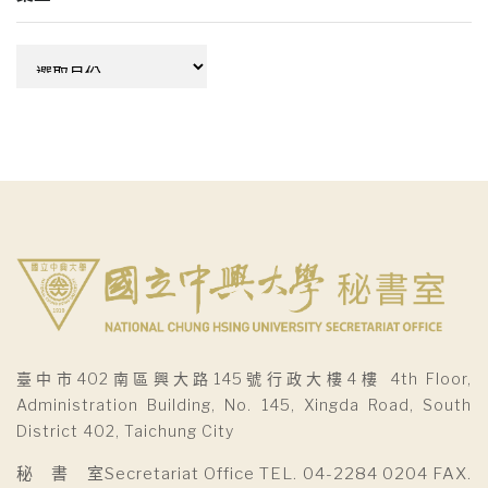
彙
整
臺中市402南區興大路145號行政大樓4樓 4th Floor,
Administration Building, No. 145, Xingda Road, South
District 402, Taichung City
秘 書 室Secretariat Office TEL. 04-2284 0204 FAX.