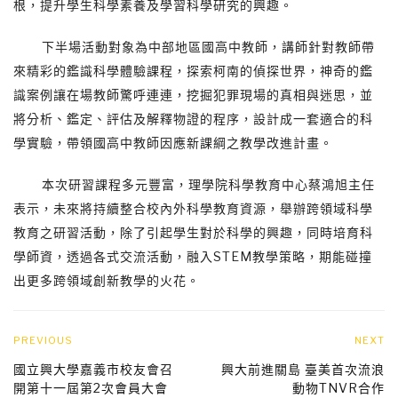
根，提升學生科學素養及學習科學研究的興趣。
下半場活動對象為中部地區國高中教師，講師針對教師帶
來精彩的鑑識科學體驗課程，探索柯南的偵探世界，神奇的鑑
識案例讓在場教師驚呼連連，挖掘犯罪現場的真相與迷思，並
將分析、鑑定、評估及解釋物證的程序，設計成一套適合的科
學實驗，帶領國高中教師因應新課綱之教學改進計畫。
本次研習課程多元豐富，理學院科學教育中心蔡鴻旭主任
表示，未來將持續整合校內外科學教育資源，舉辦跨領域科學
教育之研習活動，除了引起學生對於科學的興趣，同時培育科
學師資，透過各式交流活動，融入STEM教學策略，期能碰撞
出更多跨領域創新教學的火花。
PREVIOUS
NEXT
國立興大學嘉義市校友會召
興大前進關島 臺美首次流浪
開第十一屆第2次會員大會
動物TNVR合作