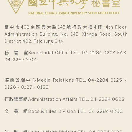
臺中市402南區興大路145號行政大樓4樓 4th Floor,
Administration Building, No. 145, Xingda Road, South
District 402, Taichung City
秘 書 室Secretariat Office TEL. 04-2284 0204 FAX.
04-2287 3702
媒體公關中心Media Relations TEL. 04-2284 0125、
0126、0127、0129
行政議事組Administration Affairs TEL. 04-2284 0603
文 書 組Docs & Files Division TEL. 04-2284 0256