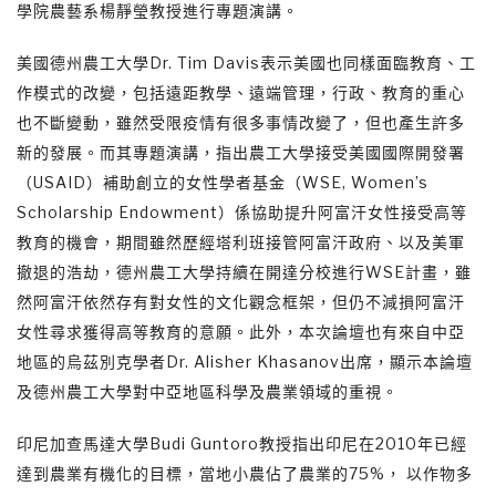
學院農藝系楊靜瑩教授進行專題演講。
美國德州農工大學Dr. Tim Davis表示美國也同樣面臨教育、工
作模式的改變，包括遠距教學、遠端管理，行政、教育的重心
也不斷變動，雖然受限疫情有很多事情改變了，但也產生許多
新的發展。而其專題演講，指出農工大學接受美國國際開發署
（USAID）補助創立的女性學者基金（WSE, Women’s
Scholarship Endowment）係協助提升阿富汗女性接受高等
教育的機會，期間雖然歷經塔利班接管阿富汗政府、以及美軍
撤退的浩劫，德州農工大學持續在開達分校進行WSE計畫，雖
然阿富汗依然存有對女性的文化觀念框架，但仍不減損阿富汗
女性尋求獲得高等教育的意願。此外，本次論壇也有來自中亞
地區的烏茲別克學者Dr. Alisher Khasanov出席，顯示本論壇
及德州農工大學對中亞地區科學及農業領域的重視。
印尼加查馬達大學Budi Guntoro教授指出印尼在2010年已經
達到農業有機化的目標，當地小農佔了農業的75%， 以作物多