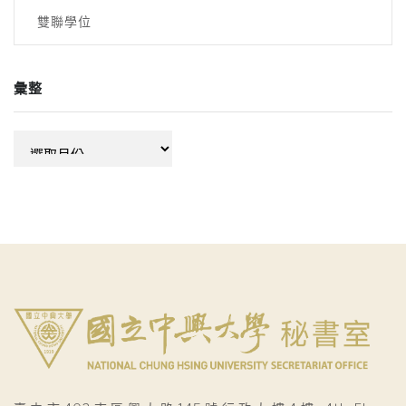
雙聯學位
彙整
彙
整