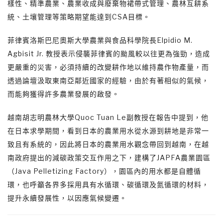
樣性、精準農業、農業收成與廢棄物裙帶式管理、農林互耕系
統、土壤管理等策略期望能達到CSA目標。
菲律賓洛斯巴尼奧斯大學農業與食品科學院長Elpidio M.
Agbisit Jr. 教授表示侵襲菲律賓的颱風較以往更為強勁，造成
更嚴重的災害，必須持續的改變耕作地以維持農作物產量，而
透過論壇汲取東南亞鄰近國家的經驗，由於有著相似的氣候，
而能夠獲得許多農業發展的啟發。
越南胡志明農林大學Quoc Tuan Le副教授在報告中提到，他
在日本求學期間，看到日本的農業用水從水源到耕地是非常一
致且有系統的，因此將日本的農業用水觀念帶回到越南，在越
南政府提出的減碳政策交互作用之下，建構了JAPFA農業園區
（Java Pelletizing Factory），園區內的用水都是自體循
環，也呼籲各界多採用具有水循環、碳循環及氮循環的材料，
提升永續發展性，以因應氣候變遷。