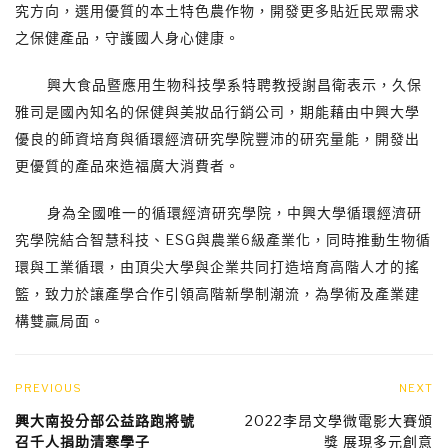
究方向，選用優質的本土特色農作物，開發更多貼近民眾需求
之保健產品，守護國人身心健康。
興大食品暨應用生物科技學系特聘教授謝昌衛表示，久保
雅司是國內知名的保健與美妝品行銷公司，期能藉由中興大學
優良的師資培育與循環經濟研究學院豐沛的研究量能，開發出
更優質的產品來造福廣大消費者。
身為全國唯一的循環經濟研究學院，中興大學循環經濟研
究學院結合智慧科技、ESG與農業6級產業化，同時推動生物循
環與工業循環，由頂尖大學與企業共同打造培育高階人才的搖
籃，致力於讓產學合作引領高階新學制潮流，為學術及產業建
構雙贏局面。
PREVIOUS
NEXT
興大南投分部公益路跑將號
2022李昂文學微電影大賽頒
召千人捐助清寒學子
獎 展現多元創意