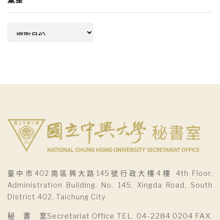
彙整
彙
整
臺中市402南區興大路145號行政大樓4樓 4th Floor,
Administration Building, No. 145, Xingda Road, South
District 402, Taichung City
秘 書 室Secretariat Office TEL. 04-2284 0204 FAX.