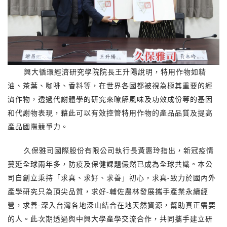
興大循環經濟研究學院院長王升陽說明，特用作物如精
油、茶葉、咖啡、香料等，在世界各國都被視為極其重要的經
濟作物，透過代謝體學的研究來暸解風味及功效成份等的基因
和代謝物表現，藉此可以有效控管特用作物的產品品質及提高
產品國際競爭力。
久保雅司國際股份有限公司執行長黃惠玲指出，新冠疫情
蔓延全球兩年多，防疫及保健課題儼然已成為全球共識。本公
司自創立秉持「求真、求好、求善」初心，求真-致力於國內外
產學研究只為頂尖品質，求好-輔佐農林發展攜手產業永續經
營，求善-深入台灣各地深山結合在地天然資源，幫助真正需要
的人。此次期透過與中興大學產學交流合作，共同攜手建立研