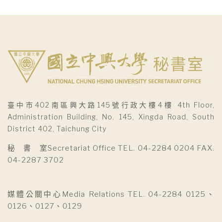
臺中市402南區興大路145號行政大樓4樓 4th Floor,
Administration Building, No. 145, Xingda Road, South
District 402, Taichung City
秘 書 室Secretariat Office TEL. 04-2284 0204 FAX.
04-2287 3702
媒體公關中心Media Relations TEL. 04-2284 0125、
0126、0127、0129