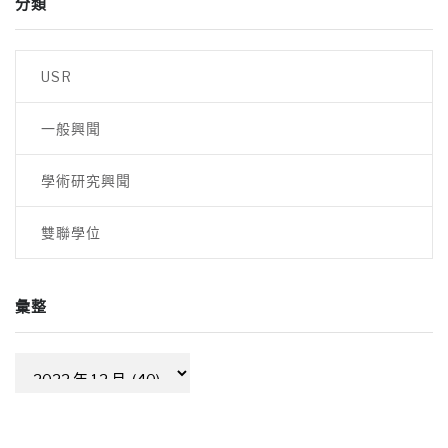
分類
USR
一般興聞
學術研究興聞
雙聯學位
彙整
彙
整