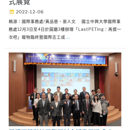
式展覽
2022-12-06
稿源：國際事務處/黃品慈、張人文 國立中興大學國際事
務處12月3日至4日於圓廳3樓辦理「LastPETing：再摸一
次吧」寵物臨終暨國際志工成
…