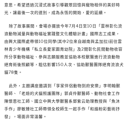
意思，希望透過沉浸式故事引導觀眾回憶與寵物相伴的美好時
光，讓最後一次的道別，成為永恆的開始，愛的延續。
除了故事展間，會場亦擺放今年7月4日至10日「雲林彰化流
浪動物減量與動物福祉實踐暨文化體驗計畫」國際志工成果，
由興大國際處帶領10位同學(其中2位來自越南與孟加拉)前往雲
林青少年機構「私立長愛家園育幼院」及2間彰化民間動物收容
所分享動物福祉、參與志願服務並協助本校獸醫進行流浪動物
絕育術後照顧等，粗估影響150人次、協助獸醫團隊絕育流浪犬
貓78隻。
此外，主題講座邀請到「享家伴侶動物到府安樂」李明翰獸
醫師、「老妞的犬貓照護團隊」郭貞伶獸醫師、動物社會工作
陳懷恩社工師、國立中興大學獸醫系鄧紫云助理教授與「魚沐
手作」廖敏臻社工師帶領全校師生一起手作「和諧粉彩藝術抒
發」，場面非常溫馨。