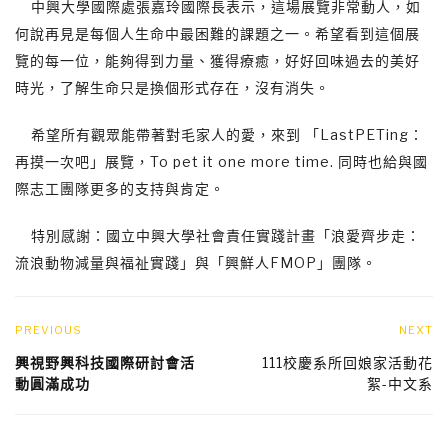
中興大學國際處張嘉玲國際長表示，這場展覽非常動人，如
何說再見是每個人生命中最困難的課題之一。希望看到這個展
覽的每一位，能夠得到力量、獲得療癒，好好回味過去的美好
時光，了解生命只是換個形式存在，沒有消失。
希望所有觀眾能帶著對毛家人的愛，來到 「LastPETing：
再摸一次吧」展覽，To pet it one more time. 同時也給與國
際志工團隊更多的支持與肯定。
特別感謝：國立中興大學社會責任實踐計畫「浪愛齊步走：
流浪動物減量與福祉實踐」與「興鮮人FMOP」團隊。
PREVIOUS
NEXT
興視野興科技國際研討會活
111校慶系所回娘家活動花
動圓滿成功
絮-中文系