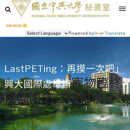
Powered by
Translate
LastPETing：再摸一次吧」
寵物臨終
興大國際處舉辦
暨國際志工成果複合
式展覽