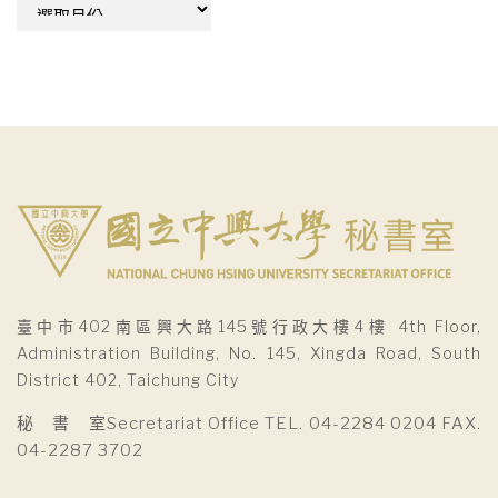
彙
整
臺中市402南區興大路145號行政大樓4樓 4th Floor,
Administration Building, No. 145, Xingda Road, South
District 402, Taichung City
秘 書 室Secretariat Office TEL. 04-2284 0204 FAX.
04-2287 3702