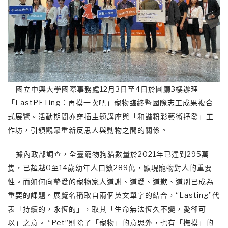
國立中興大學國際事務處12月3日至4日於圓廳3樓辦理
「LastPETing：再摸一次吧」寵物臨終暨國際志工成果複合
式展覽。活動期間亦穿插主題講座與「和諧粉彩藝術抒發」工
作坊，引領觀眾重新反思人與動物之間的關係。
據內政部調查，全臺寵物狗貓數量於2021年已達到295萬
隻，已超越0至14歲幼年人口數289萬，顯現寵物對人的重要
性。而如何向摯愛的寵物家人道謝、道愛、道歉、道別已成為
重要的課題。展覽名稱取自兩個英文單字的結合，“Lasting”代
表「持續的，永恆的」，取其「生命無法恆久不變，愛卻可
以」之意。 “Pet”則除了「寵物」的意思外，也有「撫摸」的