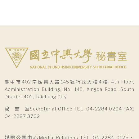
臺中市402南區興大路145號行政大樓4樓 4th Floor,
Administration Building, No. 145, Xingda Road, South
District 402, Taichung City
秘 書 室Secretariat Office TEL. 04-2284 0204 FAX.
04-2287 3702
媒體公關中心Media Relations TEL. 04-2284 0125、