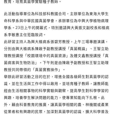
教育，培育真菌學實驗種子教師。
此活動指導單位為科技部科教國合司，主辦單位為東海大學生
命科學系與中華民國真菌學會，承辦單位為中興大學植物病理
學系。23日上午的開幕式，特別邀請興大黃振文副校長和植病
系李敏惠主任蒞臨致詞。
此研習主持人為興大植病系張碧芳教授，上午三場專題演講，
分別由興大植病系陳啟予副教授講授「真菌概論」、王智立助
理教授講授「校園環境中的真菌資源」及鍾文鑫教授講授「真
菌病害與生物防治」。下午則是由陳啟予副教授和王智立助理
教授共同帶領的「真菌實務操作」。
舉辦此研習活動之目的在於，增進全國各級師生對真菌學的認
識，並在生活與工作中得以啟用，並培育種子教師，讓教師能
經由生活相關事物的科學實驗與觀察，提高學生對科學學習的
興趣，培養學生解決問題的能力，使專業知能向下扎根。此
外，藉由科普教育的推廣，讓真菌學相關的農、林機關或產業
從業者和有興趣的民眾，加深對真菌學的認識，擴大科學普及