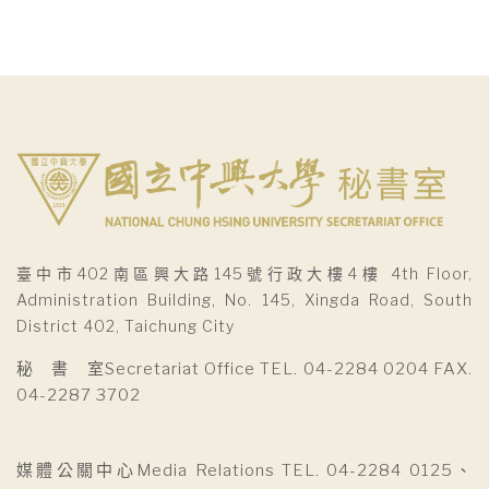
臺中市402南區興大路145號行政大樓4樓 4th Floor,
Administration Building, No. 145, Xingda Road, South
District 402, Taichung City
秘 書 室Secretariat Office TEL. 04-2284 0204 FAX.
04-2287 3702
媒體公關中心Media Relations TEL. 04-2284 0125、