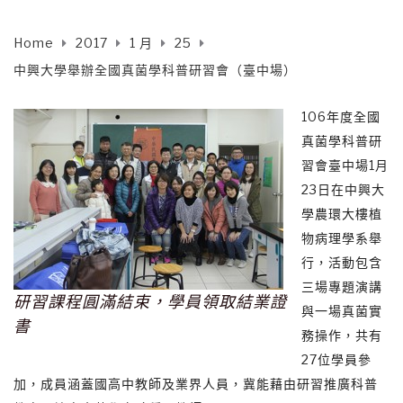
Home
2017
1 月
25
中興大學舉辦全國真菌學科普研習會（臺中場）
106年度全國
真菌學科普研
習會臺中場1月
23日在中興大
學農環大樓植
物病理學系舉
行，活動包含
三場專題演講
研習課程圓滿結束，學員領取結業證
與一場真菌實
書
務操作，共有
27位學員參
加，成員涵蓋國高中教師及業界人員，冀能藉由研習推廣科普