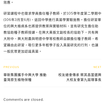
效應。
研習課程中也徵求學員擔任種子教師，於105學年度第二學期中
(106年3月至6月)，返回中學進行真菌學實驗施教。擔任研習單
位的興大植病系也將提供教案與實驗材料，並有研究生擔任助
教協助種子教師授課。在興大黃振文副校長的協助下，共有興
大附中、興大附農與明德中學等校教師自願擔任種子教師，希
望藉由此研習，吸引更多年輕學子投入真菌研究的行列，也讓
一般民眾更加認識真菌。
PREVIOUS
NEXT
華新集團攜手中興大學 推動
校友總會傳承 蔡其昌當選興
臺灣原生植物保種
大校友會第九屆理事長
Comments are closed.