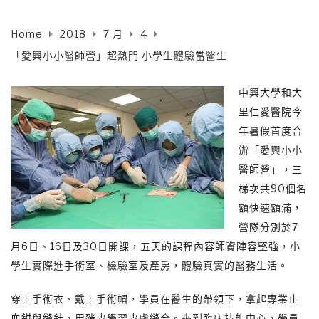
Home
2018
7 月
4
「愛興小小醫師營」超熱門 小學生體驗當醫生
中興大學和大
里仁愛醫院今
年暑假首度合
辦「愛興小小
醫師營」，三
梯次共90個名
額快速額滿，
營隊分別於7
月6日、16日及30日開課，五天的課程內容師資陣容堅強，小
學生實際進手術室、檢驗室及產房，體驗真實的醫務生活。
穿上手術衣、戴上手術帽，學員在醫生的帶領下，拿起專業止
血鉗與縫針，用豬皮學習皮膚縫合。來到臨床技能中心，學員