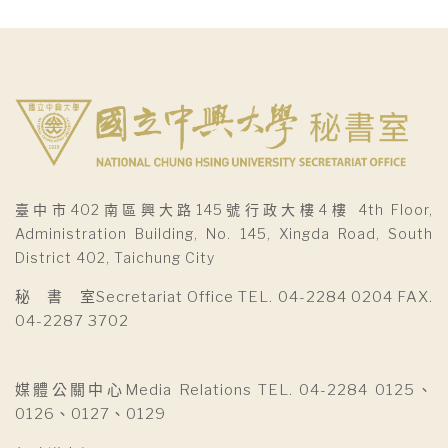
臺中市402南區興大路145號行政大樓4樓 4th Floor,
Administration Building, No. 145, Xingda Road, South
District 402, Taichung City
秘 書 室Secretariat Office TEL. 04-2284 0204 FAX.
04-2287 3702
媒體公關中心Media Relations TEL. 04-2284 0125、
0126、0127、0129