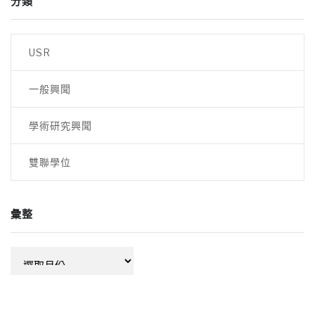
分類
USR
一般興聞
學術研究興聞
雙聯學位
彙整
彙
整