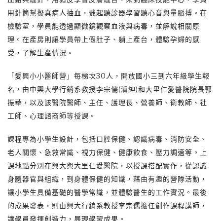
用針筒幫擬真病人抽血，戴起聽診器學習聽心音與量脈搏。在
檢驗室，學員能透過顯微鏡觀察血液與病毒，並解說相關原
理。在產房則讓學員帶上假肚子、躺上產台，體驗孕婦的感
受，了解生產情況。
「愛興小小醫師營」每梯次30人，開放國小三到六年級學生報
名，由中興大學行銷系教授李宗儒(濬紳)和大里仁愛醫院院長郭
振華，以及該醫院醫師、主任、護理長、營養師、衛教師、社
工師、心理諮商師等授課。
課程專為小學生設計，包括口腔保健、認識病毒、消防安全、
老人關懷、急救常識、視力保健、健康飲食、壓力調適等。上
課地點分別在興大與大里仁愛醫院，以授課搭配實作，從認識
身體器官與組織，到身體保健的知識，藉由有趣的營隊活動，
讓小學生具備基礎的醫學常識，並體驗醫生的工作實況。最後
的成果發表，則由興大行銷系教授李宗儒擔任創作課程講師，
讓學員發揮創造力，展現學習成果。