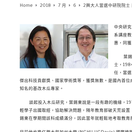
Home
2018
7 月
6
2興大人當選中研院院士
中央研究
系講座教
惠，同獲
葉錫東
士，19
任，當選
傑出科技貢獻獎、國家學術獎等，獲獎無數。是國內首位
知名的基改木瓜專家。
談起投入木瓜研究，葉錫東說是一段有趣的機緣，197
輕學子出國取經，協助解決問題，隔年教育部破天荒設置
錫東在學期間該科成績滿分，因此當年就輕鬆地考取教育
目前他也擔任興大與加州大學 (NCHU-UCDavis)