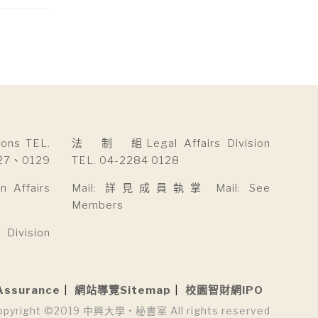
ns TEL.
法 制 組Legal Affairs Division
27、0129
TEL. 04-2284 0128
Affairs
Mail: 詳見成員執掌 Mail: See
Members
ivision
Assurance
網站導覽Sitemap
校園智財網IPO
opyright ©2019 中興大學 • 秘書室 All rights reserved