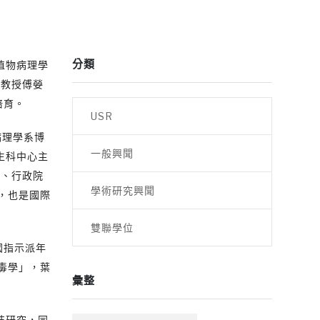
分類
植物病理學
校教授傅嫈
培育。
USR
理學系博
一般興聞
生科中心主
獎、行政院
學術研究興聞
，也是國際
雙聯學位
國指示派年
毒學」，葉
彙整
科技研究，同