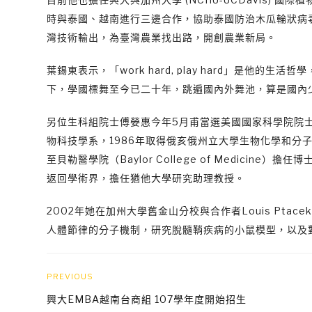
時與泰國、越南進行三邊合作，協助泰國防治木瓜輪狀病
灣技術輸出，為臺灣農業找出路，開創農業新局。
葉錫東表示，「work hard, play hard」是
下，學國標舞至今已二十年，跳遍國內外舞池，算是國內
另位生科組院士傅嫈惠今年5月甫當選美國國家科學院院士
物科技學系，1986年取得俄亥俄州立大學生物化學和分
至貝勒醫學院（Baylor College of Medicin
返回學術界，擔任猶他大學研究助理教授。
2002年她在加州大學舊金山分校與合作者Louis Pt
人體節律的分子機制，研究脫髓鞘疾病的小鼠模型，以及對
PREVIOUS
興大EMBA越南台商組 107學年度開始招生