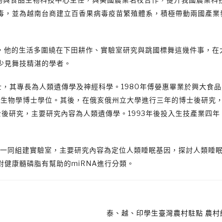
毒，並為越南台商建立百香果病毒疫苗繁殖體系，積極帶動兩國產業
他的生活哲學，他的生活多圍繞在下田耕作、實驗室研究與跳國標舞這幾件事，
少見舞技精湛的學者。
，其專長為人類遺傳學及神經科學。1980年傅嫈惠畢業於興大食
子生物學博士學位。其後，在俄亥俄州立大學進行三年的博士後研究，1
e）擔任博士後研究，主要研究內容為人類遺傳學。1993年後投入生技產業四年
acek一同組建實驗室，主要研究內容為定位人類睡眠基因，探討人類睡
健康髓磷脂有幫助的miRNA進行分類。
泰、越、印學生臺灣農村駐點 農村