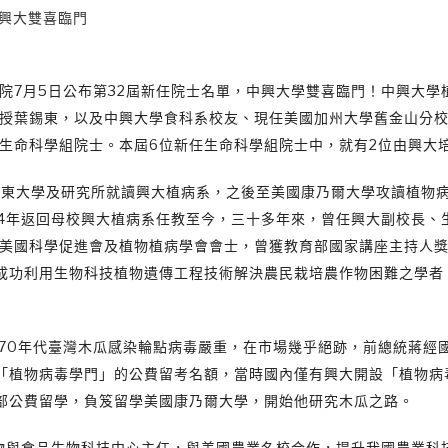
 興大雙喜臨門
院7月5日公布第32屆新任院士名單，中興大學雙喜臨門！中興大學
授葉錫東，以及中興大學食科系校友、現任美國加州大學舊金山分
生命科學組院士。本屆6位新任生命科學組院士中，就有2位由興大
大學及研究所就讀興大植病系，之後至美國康乃爾大學攻讀植物病
84年返回母校興大植病系任教至今，三十多年來，曾任興大副校長、
美國科學促進會及植物植病學會會士，曾獲教育部國家講座主持人
成功利用生物科技植物遺傳工程技術解決農民栽培農作物困難之學者
0年代臺灣木瓜感染輪點病毒嚴重，在市場幾乎絕跡，前總統蔣經
「植物病毒學門」的公費留考名額，當時國內僅有興大開設「植物病
部公費留學，負笈留學美國康乃爾大學，開始他研究木瓜之路。
 國際植物與食品生物科技中心主任，與美國農業名校合作，提升我國農業