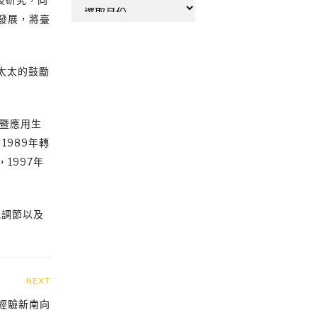
彙
發展，將臺
整
在太太的鼓勵
品暨應用生
989年轉
，1997年
眠調節以及
NEXT
經驗新南向