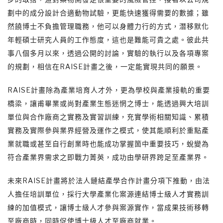
劃中的成分設計合適動物試驗，更能快速獲得需要的數據；雖
然饒博士不負擔管理職務，他可以身體力行的方式，潛移默化
年輕碩士研究人員的工作態度，這也是難能可貴之處。彼此共
事八個多月以來，透過公開的討論，實驗的執行以及各項專案
的規劃，相信在RAISE計畫之後，一定能實現共同的願景。
RAISE計畫除為產業培育人才外，更為學校與產業接軌的重要
橋梁，讓甫畢業或尚對產業生態迷惘之博士，能透過興大培訓
單位與合作廠商之實務及實習訓練，充實學術相關知識、累積
實務及實際參與業界經營及運作之模式，使其能順利於重點產
業就職或甚至自行創業時也能成功掌握箇中重要技巧，蛻變為
符合產業界需求之即戰力菁英，成功由學研界跨足至產業界。
未來RAISE計畫將於法人鏈結產學合作計畫分項下推動，由法
人擔任培訓單位，採行大學產業化案源連結博士級人才實務訓
練的加值模式，讓博士級人才參與案源實作，當成果技術移轉
至廠商時，同時促使博士級人才至廠商就業。