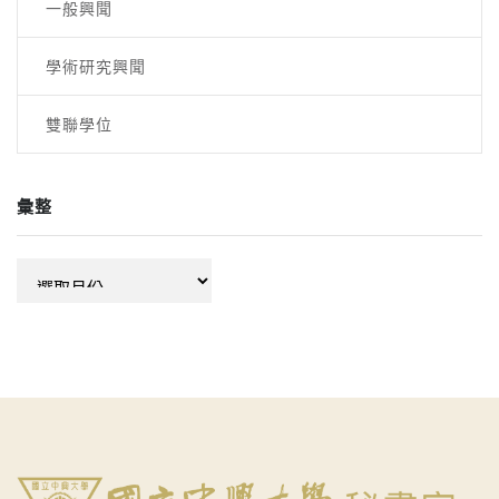
一般興聞
學術研究興聞
雙聯學位
彙整
彙
整