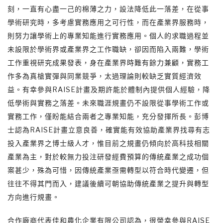
刻，一直有心盡一己的棉薄之力，設法降低此一落差，在從事
學術研究時，多考慮實務應用之可行性，而在產業界服務時，
則努力讓學術上的專業知能進行實務應用。個人的求職過程並
未設限於學術界或產業界之工作職缺，卻因而陷入兩難，學術
工作重視研究成果發表，身在產業界時難有餘力兼顧，實務工
作多為真槍實彈與同業競爭，太過理論則較缺乏實質經濟效
益。有幸參與RAISE計畫及期許能於體制內提供個人經驗，降
低學術與實務之落差。未來職涯規畫仍不設限從事學術工作或
實務工作，僅盼能結合兩者之專業知能，充分發揮所長。彭博
士認為RAISE計畫立意良善，確實能有效協助產業界找尋有志
投入產業界之博士級人才，惟目前之規畫仍傾向於高科技相關
產業為主，對於較無力投注研發經費預算的傳統產業之成功個
案甚少，殊為可惜，因傳統產業亟需轉型以符合時代變遷，但
往往不得其門而入，建議後續可朝協助傳統產業之提升與轉型
方向進行規畫。
合作廠商代表佳和農化企業有限公司認為，很榮幸參與RAISE