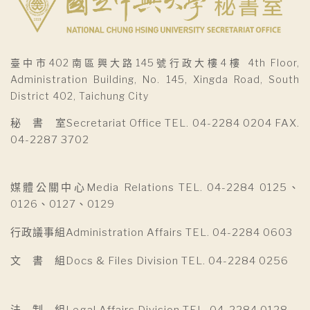
臺中市402南區興大路145號行政大樓4樓 4th Floor,
Administration Building, No. 145, Xingda Road, South
District 402, Taichung City
秘 書 室Secretariat Office TEL. 04-2284 0204 FAX.
04-2287 3702
媒體公關中心Media Relations TEL. 04-2284 0125、
0126、0127、0129
行政議事組Administration Affairs TEL. 04-2284 0603
文 書 組Docs & Files Division TEL. 04-2284 0256
法 制 組Legal Affairs Division TEL. 04-2284 0128