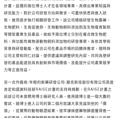
計畫，延攬的兩位博士人才在各領域專業，具傑出專業知識與
研究能力，對於公司研發方向與需求，可盡快熟悉與進入狀
態，進而逐步執行相關研發工作。該公司積極研發生物農藥、
生物肥料、生長促進劑、生物動物飼料添加劑及生物復育製劑
等類型農業生技產品，故給予兩位博士分別在複合微生物肥
料，與功能性植物源動物飼料添加物的研發專案。各依其學術
背景與研發動能，配合公司在產品市場的回饋與需求，隨時與
公司主管和同仁討論，提供建議與調整研究內容，共同為使研
發的產品能達到具有創新與市場價值，及能提升公司產業競爭
力等正面效益。
另一合作廠商-年輕的新藥研發公司-鼐克新技股份有限公司高度
肯定和感謝科技部RAISE計畫的支持與規劃，在RAISE計畫之
前該公司未曾聘用博士級研究人員，進用饒博士是一個大膽的
嘗試，饒博士進入公司的第二個月就讓大家見識到他的「價
值」，從實際的動物驗證結果，提早讓候選藥物篩選獲得進一
步的取捨，這對藥物開發是很重要的風險管控，接著以公司規