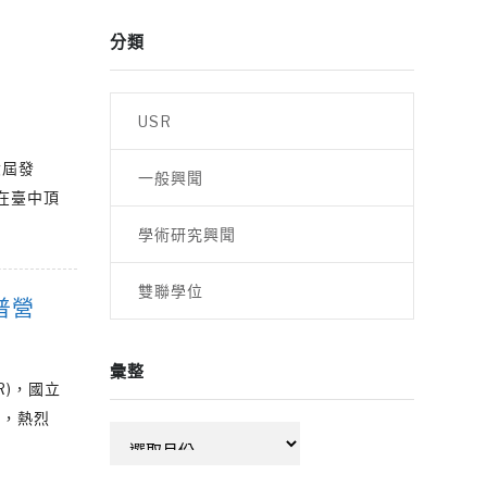
分類
USR
六屆發
一般興聞
在臺中頂
學術研究興聞
雙聯學位
普營
彙整
R)，國立
」，熱烈
彙
整