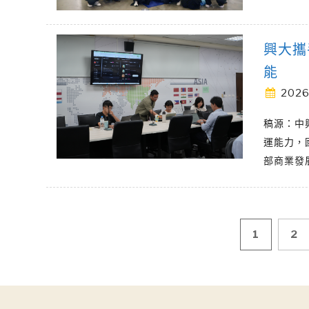
興大攜
能
2026
稿源：中
運能力，
部商業發展
文
1
2
章
導