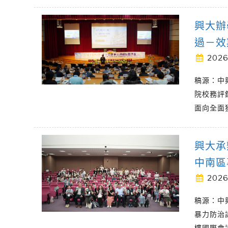
興大辦
過－效
2026
稿源：中
院校務評
面向全面
興大承
中南區
2026
稿源：中
暴力防治
樓國際會