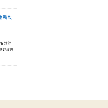
運新動
與智慧營
辦理經濟