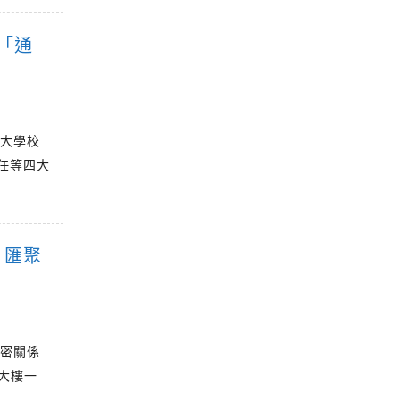
「通
期大學校
任等四大
 匯聚
親密關係
大樓一