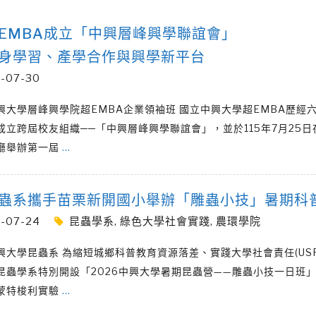
EMBA成立「中興層峰興學聯誼會」
身學習、產學合作與興學新平台
-07-30
興大學層峰興學院超EMBA企業領袖班 國立中興大學超EMBA歷經
成立跨屆校友組織──「中興層峰興學聯誼會」，並於115年7月25日
廳舉辦第一屆
…
蟲系攜手苗栗新開國小舉辦「雕蟲小技」暑期科
-07-24
昆蟲學系
,
綠色大學社會實踐
,
農環學院
興大學昆蟲系 為縮短城鄉科普教育資源落差、實踐大學社會責任(US
昆蟲學系特別開設「2026中興大學暑期昆蟲營——雕蟲小技一日班
蒙特梭利實驗
…