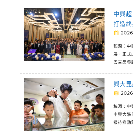
中興超
打造終
2026
稿源：中
展，正式
粵吉品餐
興大昆
2026
稿源：中
中興大學
接待推動