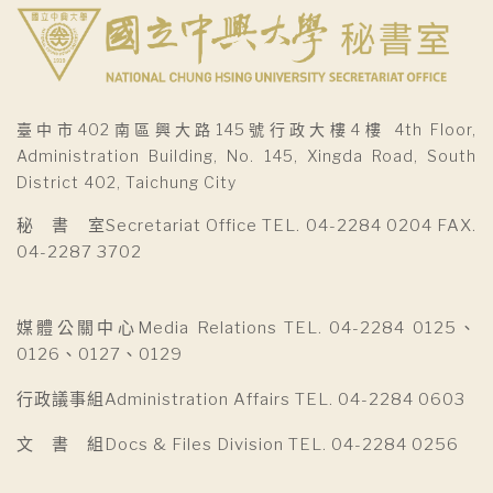
臺中市402南區興大路145號行政大樓4樓 4th Floor,
Administration Building, No. 145, Xingda Road, South
District 402, Taichung City
秘 書 室Secretariat Office TEL. 04-2284 0204 FAX.
04-2287 3702
媒體公關中心Media Relations TEL. 04-2284 0125、
0126、0127、0129
行政議事組Administration Affairs TEL. 04-2284 0603
文 書 組Docs & Files Division TEL. 04-2284 0256